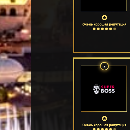
очень хорошая репутация
7
очень хорошая репутация