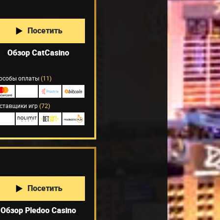
Посетить
Обзор CatCasino
особы оплаты
(11)
ставщики игр
(72)
Посетить
Обзор Pledoo Casino