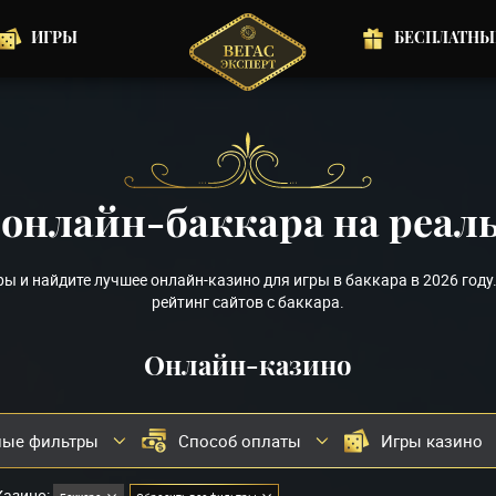
ИГРЫ
БЕСПЛАТНЫ
онлайн-баккара на реал
ры и найдите лучшее онлайн-казино для игры в баккара в 2026 год
рейтинг сайтов с баккара.
Онлайн-казино
ные фильтры
Способ оплаты
Игры казино
Казино: