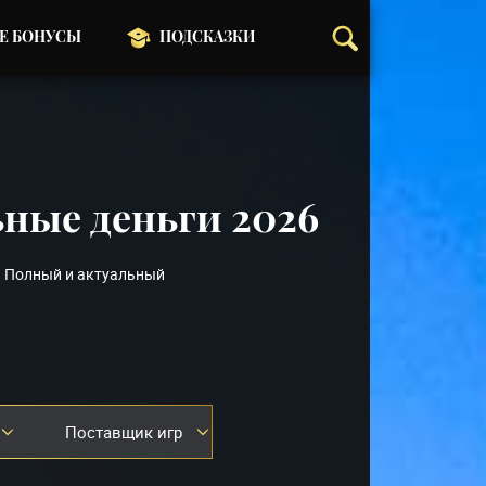
Е БОНУСЫ
ПОДСКАЗКИ
ьные деньги 2026
у. Полный и актуальный
Поставщик игр