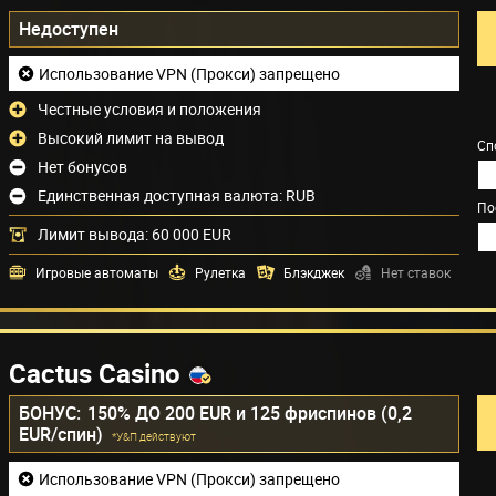
Недоступен
Использование VPN (Прокси) запрещено
Честные условия и положения
Высокий лимит на вывод
Сп
Нет бонусов
Единственная доступная валюта: RUB
По
Лимит вывода: 60 000 EUR
Игровые автоматы
Рулетка
Блэкджек
Нет ставок
Cactus Casino
БОНУС:
150% ДО 200 EUR и 125 фриспинов (0,2
EUR/спин)
*У&П действуют
Использование VPN (Прокси) запрещено