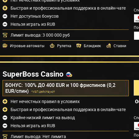
Быстрая и профессиональная поддержка в онлайн-чате
Сп
Нет доступных бонусов
Нельзя играть из RUB
По
Лимит вывода: 3 000 000 руб
Игровые автоматы
Рулетка
Блэкджек
Ставки
SuperBoss Casino
БОНУС:
100% ДО 400 EUR и 100 фриспинов (0,2
EUR/спин)
*У&П действуют
О
Нет нечестных правил в условиях
Быстрая и профессиональная поддержка в онлайн-чате
Крайне низкий лимит на вывод
Сп
Нельзя играть из RUB
По
Лимит вывода: Нет лимита