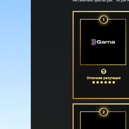
1
отличная репутация
2