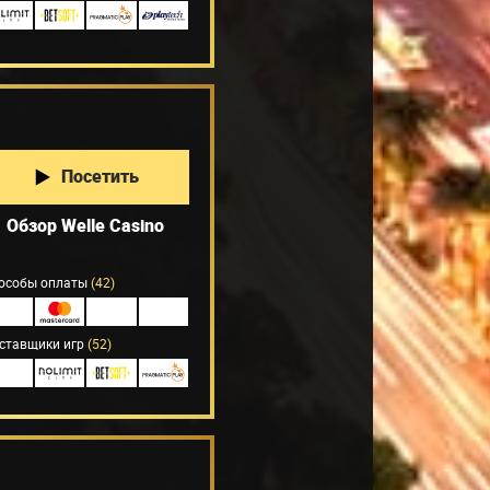
Посетить
Обзор Welle Casino
особы оплаты
(42)
ставщики игр
(52)