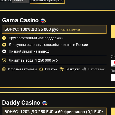
Баккара
Сбросить все фильтры
Gama Casino
БОНУС:
100% ДО 35 000 руб
*У&П действуют
Круглосуточный чат поддержки
Доступны основные способы оплаты в России
Низкий лимит на вывод
Сп
Лимит вывода: 1 250 000 руб
Игровые автоматы
Рулетка
Блэкджек
Нет ставок
По
Daddy Casino
БОНУС:
120% ДО 250 EUR и 60 фриспинов (0,1 EUR/