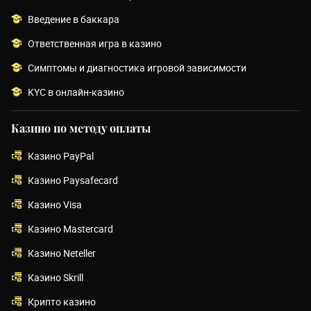
Введение в баккара
Ответственная игра в казино
Симптомы и диагностика игровой зависимости
KYC в онлайн-казино
Казино по методу оплаты
Казино PayPal
Казино Paysafecard
Казино Visa
Казино Mastercard
Казино Neteller
Казино Skrill
Крипто казино