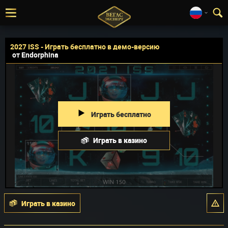
2027 ISS - Играть бесплатно в демо-версию
от Endorphina
Играть бесплатно
Играть в казино
Играть в казино