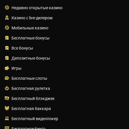
Недавно открытые казино
Казино с live-дилером
Мобильные казино
Бесплатные бонусы
Все бонусы
Депозитные бонусы
Игры
Бесплатные слоты
Бесплатная рулетка
Бесплатный блэкджек
Бесплатная баккара
Бесплатный видеопокер
Бесплатное бинго