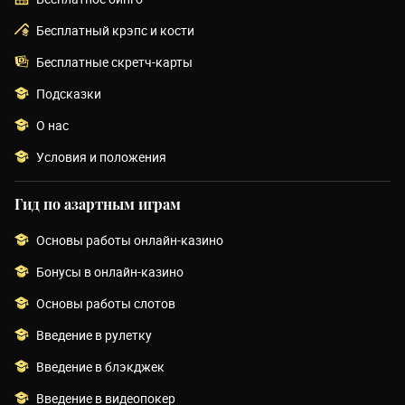
Бесплатный крэпс и кости
Бесплатные скретч-карты
Подсказки
О нас
Условия и положения
Гид по азартным играм
Основы работы онлайн-казино
Бонусы в онлайн-казино
Основы работы слотов
Введение в рулетку
Введение в блэкджек
Введение в видеопокер