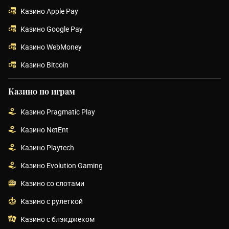
Казино Apple Pay
Казино Google Pay
Казино WebMoney
Казино Bitcoin
Казино по играм
Казино Pragmatic Play
Казино NetEnt
Казино Playtech
Казино Evolution Gaming
Казино со слотами
Казино с рулеткой
Казино с блэкджеком