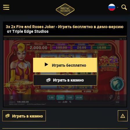
3x 2x Fire and Roses Joker - Играть бесплатно в демо-версию
от Triple Edge Studios
Играть бесплатно
Играть в казино
Играть в казино