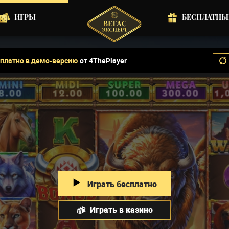
ИГРЫ
БЕСПЛАТНЫ
бесплатно в демо-версию
от 4ThePlayer
Играть бесплатно
Играть в казино