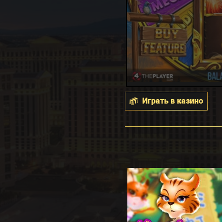
Играть в казино