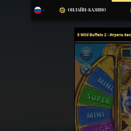
ОНЛАЙН-КАЗИНО
5 Wild Buffalo 2 - Играть 