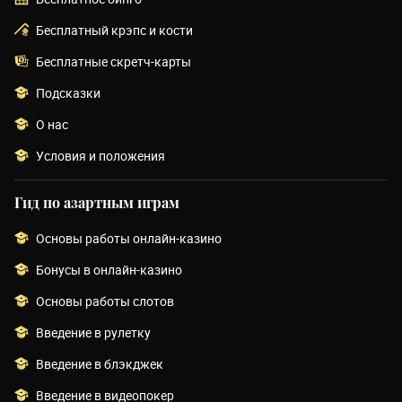
Бесплатный крэпс и кости
Бесплатные скретч-карты
Подсказки
О нас
Условия и положения
Гид по азартным играм
Основы работы онлайн-казино
Бонусы в онлайн-казино
Основы работы слотов
Введение в рулетку
Введение в блэкджек
Введение в видеопокер