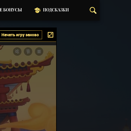
Е БОНУСЫ
ПОДСКАЗКИ
Начать игру заново