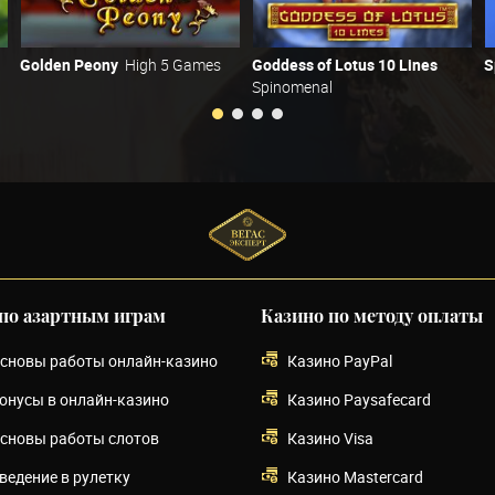
Golden Peony
High 5 Games
Goddess of Lotus 10 Lines
S
Spinomenal
View
View
View
View
slide
slide
slide
slide
1
2
3
4
 по азартным играм
Казино по методу оплаты
сновы работы онлайн-казино
Казино PayPal
онусы в онлайн-казино
Казино Paysafecard
сновы работы слотов
Казино Visa
ведение в рулетку
Казино Mastercard