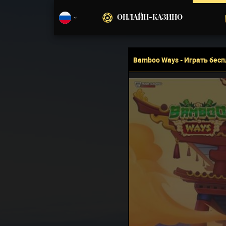
ОНЛАЙН-КАЗИНО
Bamboo Ways - Играть бес