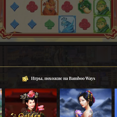
Игры, похожие на Bamboo Ways