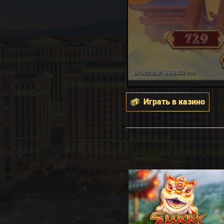
Играть в казино