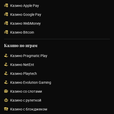
Казино Apple Pay
Казино Google Pay
Казино WebMoney
Казино Bitcoin
Казино по играм
Казино Pragmatic Play
Казино NetEnt
Казино Playtech
Казино Evolution Gaming
Казино со слотами
Казино с рулеткой
Казино с блэкджеком