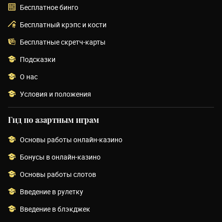
Бесплатное бинго
Бесплатный крэпс и кости
Бесплатные скретч-карты
Подсказки
О нас
Условия и положения
Гид по азартным играм
Основы работы онлайн-казино
Бонусы в онлайн-казино
Основы работы слотов
Введение в рулетку
Введение в блэкджек