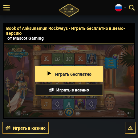
Book of Anksunamun Rockways - Играть бесплатно в демо-
версию
от Mascot Gaming
Играть бесплатно
Играть в казино
Играть в казино