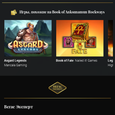
Игры, похожие на Book of Anksunamun Rockways
Asgard Legends
Book of Fate
Nailed it! Games
Legen
Mancala Gaming
High
Вегас Эксперт