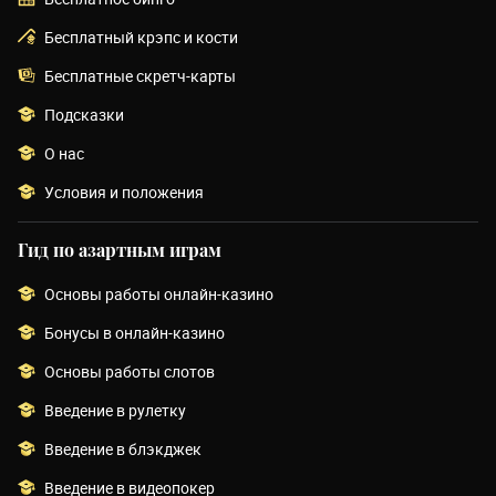
Бесплатный крэпс и кости
Бесплатные скретч-карты
Подсказки
О нас
Условия и положения
Гид по азартным играм
Основы работы онлайн-казино
Бонусы в онлайн-казино
Основы работы слотов
Введение в рулетку
Введение в блэкджек
Введение в видеопокер