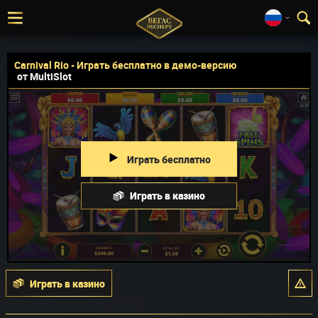
Carnival Rio - Играть бесплатно в демо-версию
от MultiSlot
Играть бесплатно
Играть в казино
Играть в казино