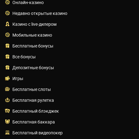
Онлайн-казино
Недавно открытые казино
Казино с live-дилером
Мобильные казино
Бесплатные бонусы
Все бонусы
Депозитные бонусы
Игры
Бесплатные слоты
Бесплатная рулетка
Бесплатный блэкджек
Бесплатная баккара
Бесплатный видеопокер