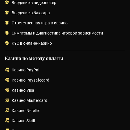
Введение в видеопокер
Введение в баккара
Ответственная игра в казино
Симптомы и диагностика игровой зависимости
KYC в онлайн-казино
Казино по методу оплаты
Казино PayPal
Казино Paysafecard
Казино Visa
Казино Mastercard
Казино Neteller
Казино Skrill