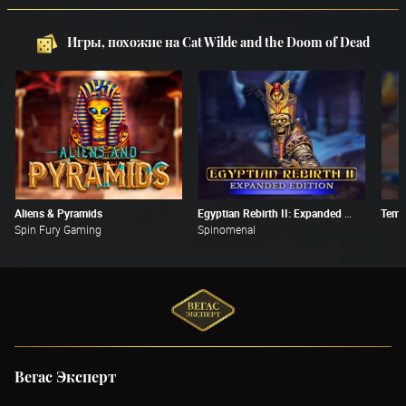
Игры, похожие на Cat Wilde and the Doom of Dead
Aliens & Pyramids
Egyptian Rebirth II: Expanded Edition
Temp
Spin Fury Gaming
Spinomenal
Вегас Эксперт