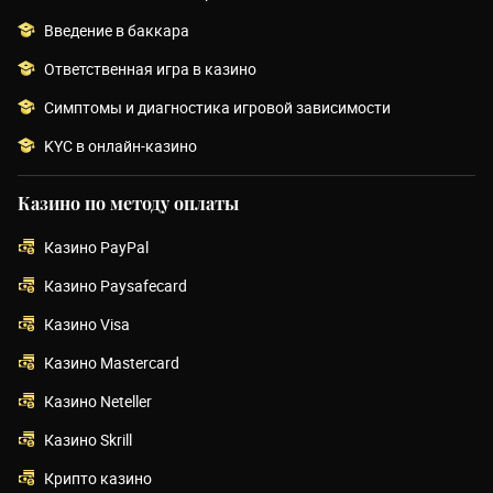
Введение в баккара
Ответственная игра в казино
Симптомы и диагностика игровой зависимости
KYC в онлайн-казино
Казино по методу оплаты
Казино PayPal
Казино Paysafecard
Казино Visa
Казино Mastercard
Казино Neteller
Казино Skrill
Крипто казино