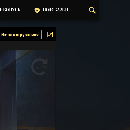
Е БОНУСЫ
ПОДСКАЗКИ
Начать игру заново