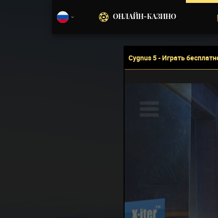
ОНЛАЙН-КАЗИНО
Cygnus 5 - Играть бесплат