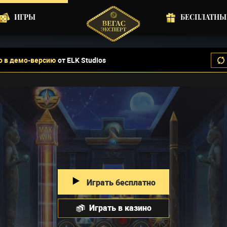
ИГРЫ
БЕСПЛАТНЫ
но в демо-версию
от ELK Studios
Играть бесплатно
Играть в казино