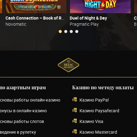
Cash Connection – Book of Ra
Duel of Night & Day
C
Novomatic
Pragmatic Play
B
View
View
View
View
slide
slide
slide
slide
1
2
3
4
 по азартным играм
Казино по методу оплаты
сновы работы онлайн-казино
Казино PayPal
онусы в онлайн-казино
Казино Paysafecard
сновы работы слотов
Казино Visa
ведение в рулетку
Казино Mastercard