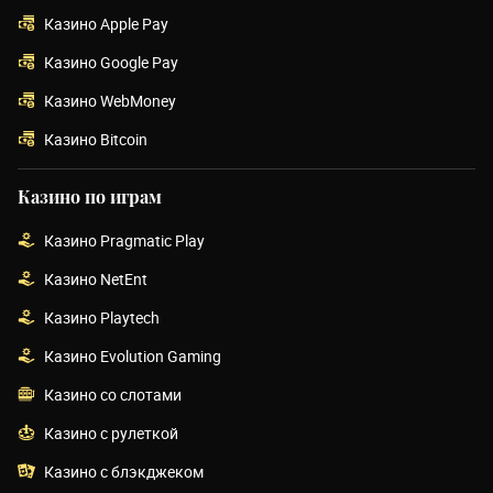
Казино Apple Pay
Казино Google Pay
Казино WebMoney
Казино Bitcoin
Казино по играм
Казино Pragmatic Play
Казино NetEnt
Казино Playtech
Казино Evolution Gaming
Казино со слотами
Казино с рулеткой
Казино с блэкджеком