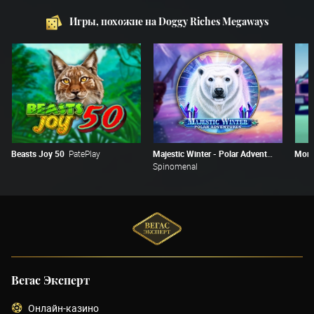
Игры, похожие на Doggy Riches Megaways
Beasts Joy 50
PatePlay
Majestic Winter - Polar Adventures
Monk
Spinomenal
Вегас Эксперт
Онлайн-казино