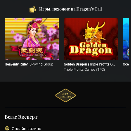
Игры, похожие на Dragon's Call
Heavenly Ruler
Skywind Group
Golden Dragon (Triple Profits Games)
Ocean
Triple Profits Games (TPG)
Вегас Эксперт
Онлайн-казино