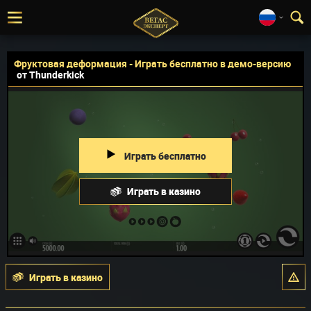
Фруктовая деформация - Играть бесплатно в демо-версию
от Thunderkick
Играть бесплатно
Играть в казино
Играть в казино