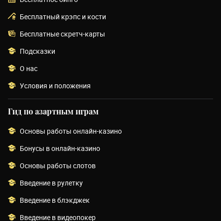
Бесплатный крэпс и кости
Бесплатные скретч-карты
Подсказки
О нас
Условия и положения
Гид по азартным играм
Основы работы онлайн-казино
Бонусы в онлайн-казино
Основы работы слотов
Введение в рулетку
Введение в блэкджек
Введение в видеопокер