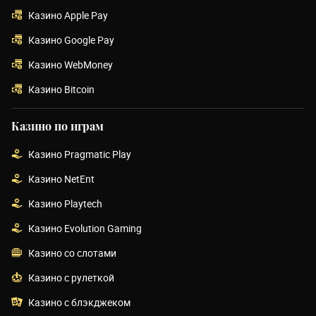
Казино Apple Pay
Казино Google Pay
Казино WebMoney
Казино Bitcoin
Казино по играм
Казино Pragmatic Play
Казино NetEnt
Казино Playtech
Казино Evolution Gaming
Казино со слотами
Казино с рулеткой
Казино с блэкджеком