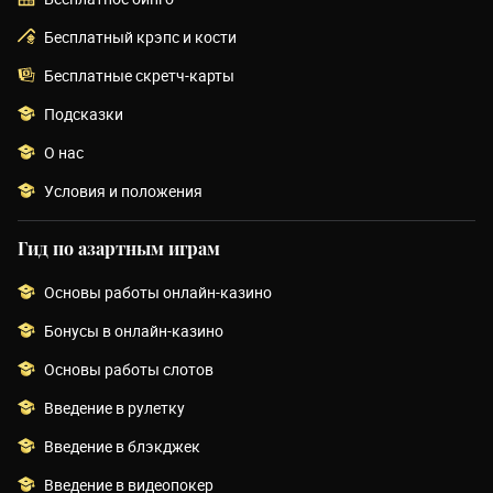
Бесплатный крэпс и кости
Бесплатные скретч-карты
Подсказки
О нас
Условия и положения
Гид по азартным играм
Основы работы онлайн-казино
Бонусы в онлайн-казино
Основы работы слотов
Введение в рулетку
Введение в блэкджек
Введение в видеопокер