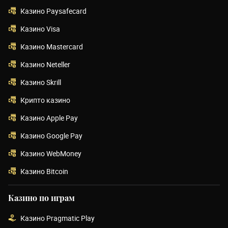
Казино Paysafecard
Казино Visa
Казино Mastercard
Казино Neteller
Казино Skrill
Крипто казино
Казино Apple Pay
Казино Google Pay
Казино WebMoney
Казино Bitcoin
Казино по играм
Казино Pragmatic Play