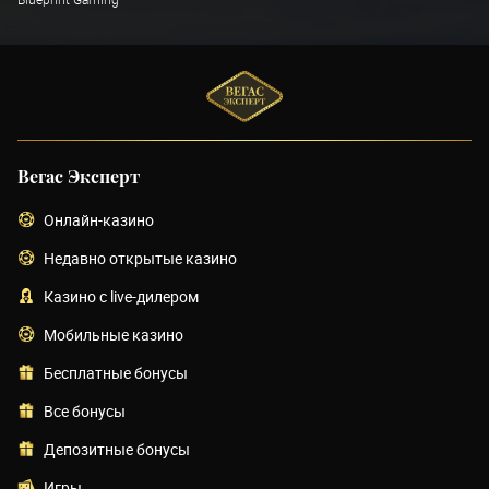
Вегас Эксперт
Онлайн-казино
Недавно открытые казино
Казино с live-дилером
Мобильные казино
Бесплатные бонусы
Все бонусы
Депозитные бонусы
Игры