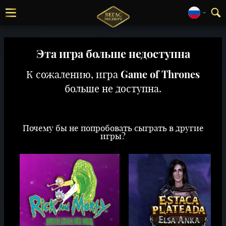
Эта игра больше недоступна
К сожалению, игра
Game of Thrones
больше не доступна.
Почему бы не попробовать сыграть в другие
игры?