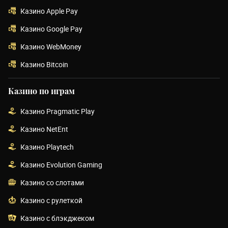
Казино Apple Pay
Казино Google Pay
Казино WebMoney
Казино Bitcoin
Казино по играм
Казино Pragmatic Play
Казино NetEnt
Казино Playtech
Казино Evolution Gaming
Казино со слотами
Казино с рулеткой
Казино с блэкджеком