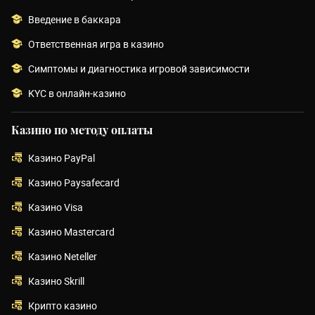
Введение в баккара
Ответственная игра в казино
Симптомы и диагностика игровой зависимости
KYC в онлайн-казино
Казино по методу оплаты
Казино PayPal
Казино Paysafecard
Казино Visa
Казино Mastercard
Казино Neteller
Казино Skrill
Крипто казино