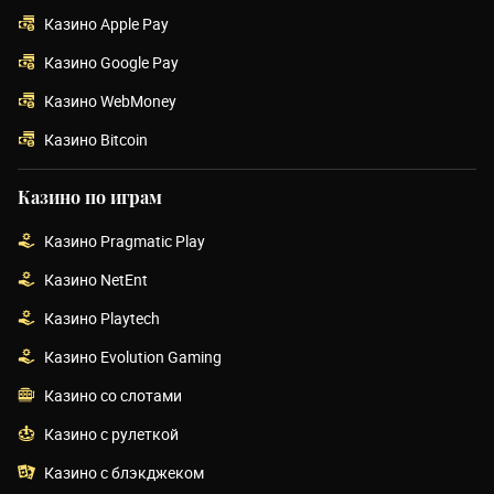
Казино Apple Pay
Казино Google Pay
Казино WebMoney
Казино Bitcoin
Казино по играм
Казино Pragmatic Play
Казино NetEnt
Казино Playtech
Казино Evolution Gaming
Казино со слотами
Казино с рулеткой
Казино с блэкджеком