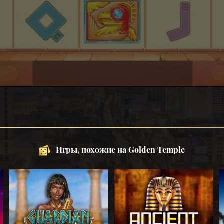
Игры, похожие на Golden Temple