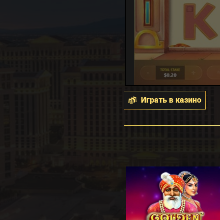
Играть в казино