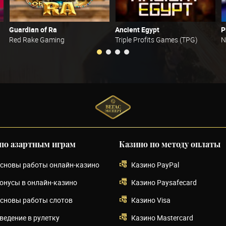
Guardian of Ra
Ancient Egypt
P
Red Rake Gaming
Triple Profits Games (TPG)
N
View
View
View
View
slide
slide
slide
slide
1
2
3
4
 по азартным играм
Казино по методу оплаты
сновы работы онлайн-казино
Казино PayPal
онусы в онлайн-казино
Казино Paysafecard
сновы работы слотов
Казино Visa
ведение в рулетку
Казино Mastercard