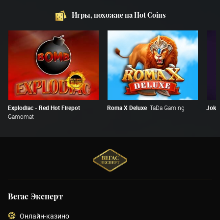
Игры, похожие на Hot Coins
Explodiac - Red Hot Firepot
Roma X Deluxe
TaDa Gaming
Joke
Gamomat
Вегас Эксперт
Онлайн-казино