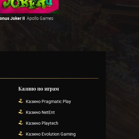
onus Joker II
Apollo Games
Казино по играм
Казино Pragmatic Play
Казино NetEnt
Казино Playtech
Казино Evolution Gaming