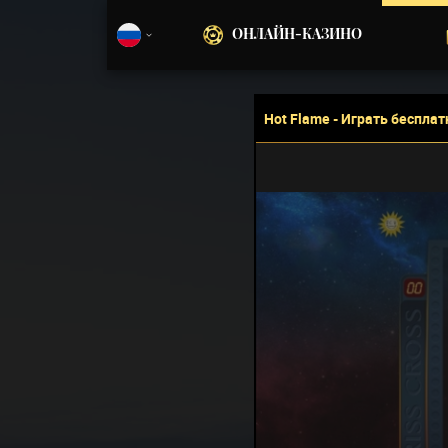
ОНЛАЙН-КАЗИНО
Hot Flame - Играть беспла