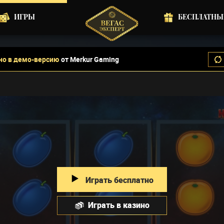
ИГРЫ
БЕСПЛАТНЫ
тно в демо-версию
от Merkur Gaming
Играть бесплатно
Играть в казино