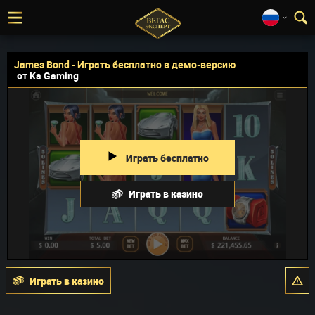
James Bond - Играть бесплатно в демо-версию
от Ka Gaming
Играть бесплатно
Играть в казино
Играть в казино