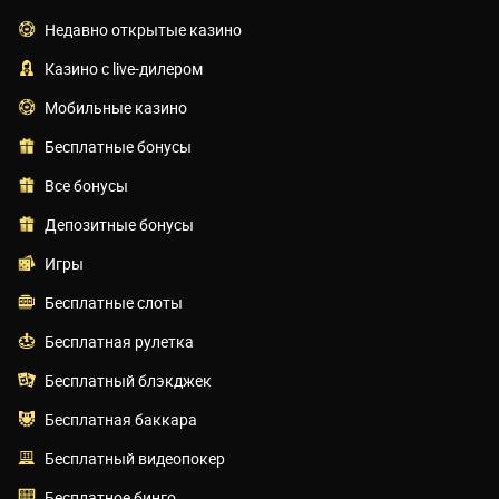
Недавно открытые казино
Казино с live-дилером
Мобильные казино
Бесплатные бонусы
Все бонусы
Депозитные бонусы
Игры
Бесплатные слоты
Бесплатная рулетка
Бесплатный блэкджек
Бесплатная баккара
Бесплатный видеопокер
Бесплатное бинго