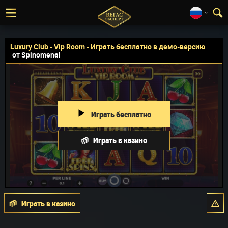
Luxury Club - Vip Room - Играть бесплатно в демо-версию
от Spinomenal
Играть бесплатно
Играть в казино
Играть в казино