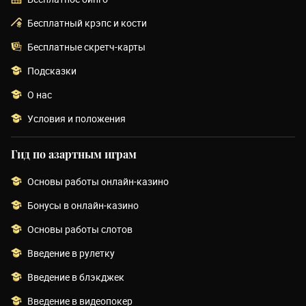
Бесплатный крэпс и кости
Бесплатные скретч-карты
Подсказки
О нас
Условия и положения
Гид по азартным играм
Основы работы онлайн-казино
Бонусы в онлайн-казино
Основы работы слотов
Введение в рулетку
Введение в блэкджек
Введение в видеопокер