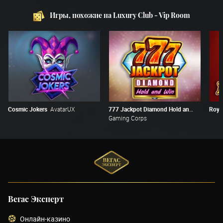
Игры, похожие на Luxury Club - Vip Room
Cosmic Jokers
AvatarUX
777 Jackpot Diamond Hold and Win
Royal
Gaming Corps
Вегас Эксперт
Онлайн-казино