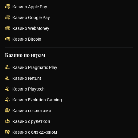
Казино Apple Pay
Казино Google Pay
Казино WebMoney
Казино Bitcoin
Казино по играм
Казино Pragmatic Play
Казино NetEnt
Казино Playtech
Казино Evolution Gaming
Казино со слотами
Казино с рулеткой
Казино с блэкджеком