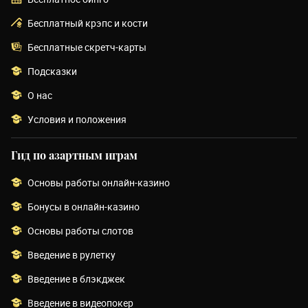
Бесплатный крэпс и кости
Бесплатные скретч-карты
Подсказки
О нас
Условия и положения
Гид по азартным играм
Основы работы онлайн-казино
Бонусы в онлайн-казино
Основы работы слотов
Введение в рулетку
Введение в блэкджек
Введение в видеопокер