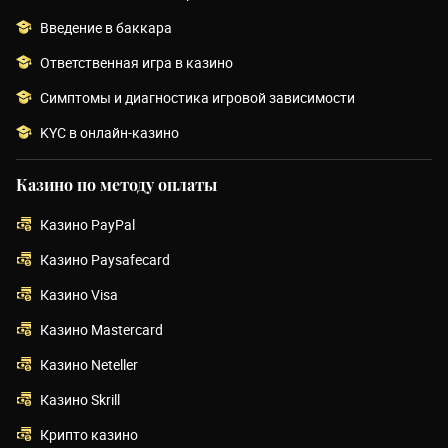
Введение в баккара
Ответственная игра в казино
Симптомы и диагностика игровой зависимости
KYC в онлайн-казино
Казино по методу оплаты
Казино PayPal
Казино Paysafecard
Казино Visa
Казино Mastercard
Казино Neteller
Казино Skrill
Крипто казино