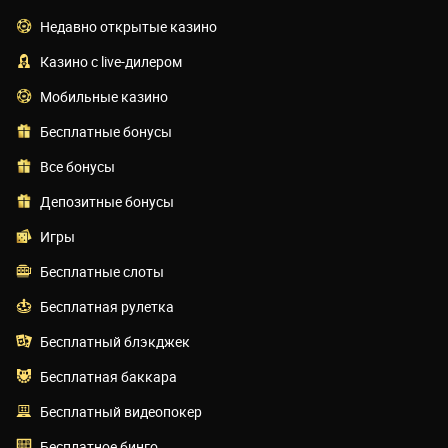
Недавно открытые казино
Казино с live-дилером
Мобильные казино
Бесплатные бонусы
Все бонусы
Депозитные бонусы
Игры
Бесплатные слоты
Бесплатная рулетка
Бесплатный блэкджек
Бесплатная баккара
Бесплатный видеопокер
Бесплатное бинго