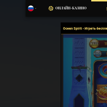
ОНЛАЙН-КАЗИНО
Ocean Spirit - Играть бесп