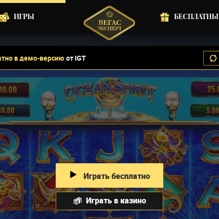
ИГРЫ
БЕСПЛАТНЫ
латно в демо-версию
от IGT
Играть бесплатно
Играть в казино