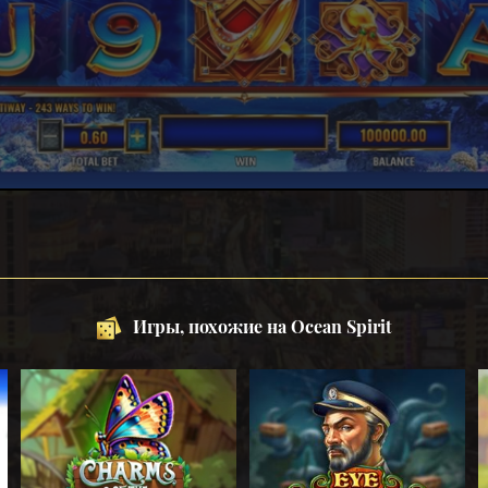
Игры, похожие на Ocean Spirit