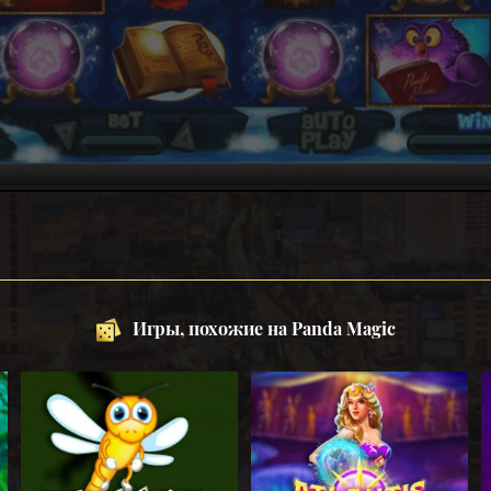
Игры, похожие на Panda Magic