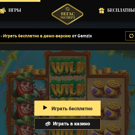
ИГРЫ
БЕСПЛАТНЫ
in - Играть бесплатно в демо-версию
от Gamzix
Играть бесплатно
Играть в казино