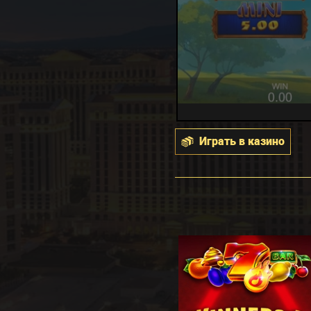
Играть в казино