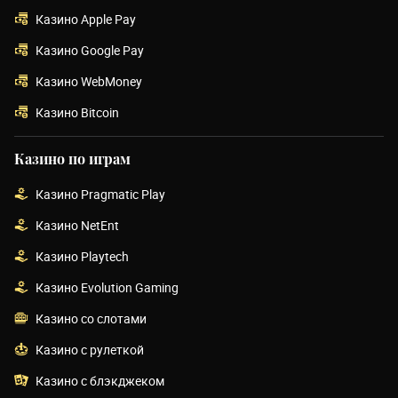
Казино Apple Pay
Казино Google Pay
Казино WebMoney
Казино Bitcoin
Казино по играм
Казино Pragmatic Play
Казино NetEnt
Казино Playtech
Казино Evolution Gaming
Казино со слотами
Казино с рулеткой
Казино с блэкджеком