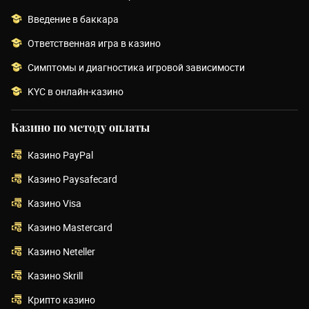
Введение в баккара
Ответственная игра в казино
Симптомы и диагностика игровой зависимости
KYC в онлайн-казино
Казино по методу оплаты
Казино PayPal
Казино Paysafecard
Казино Visa
Казино Mastercard
Казино Neteller
Казино Skrill
Крипто казино