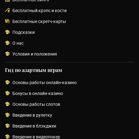
Бесплатный крэпс и кости
Бесплатные скретч-карты
Подсказки
О нас
Условия и положения
Гид по азартным играм
Основы работы онлайн-казино
Бонусы в онлайн-казино
Основы работы слотов
Введение в рулетку
Введение в блэкджек
Введение в видеопокер