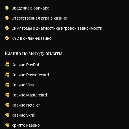
Введение в баккара
Ответственная игра в казино
Симптомы и диагностика игровой зависимости
KYC в онлайн-казино
Казино по методу оплаты
Казино PayPal
Казино Paysafecard
Казино Visa
Казино Mastercard
Казино Neteller
Казино Skrill
Крипто казино