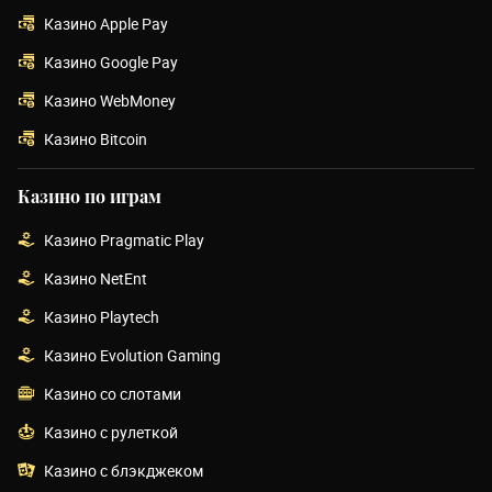
Казино Apple Pay
Казино Google Pay
Казино WebMoney
Казино Bitcoin
Казино по играм
Казино Pragmatic Play
Казино NetEnt
Казино Playtech
Казино Evolution Gaming
Казино со слотами
Казино с рулеткой
Казино с блэкджеком