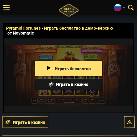
Pyramid Fortunes - Играть бесплатно в демо-версию
от Novomatic
Играть бесплатно
Играть в казино
Играть в казино