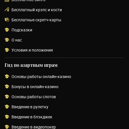
Бесплатный крэпс и кости
Бесплатные скретч-карты
Подсказки
О нас
Условия и положения
Гид по азартным играм
Основы работы онлайн-казино
Бонусы в онлайн-казино
Основы работы слотов
Введение в рулетку
Введение в блэкджек
Введение в видеопокер