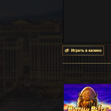
Играть в казино