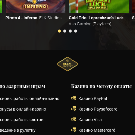
Pirots 4 - Inferno
ELK Studios
Gold Trio: Leprechaun's Luck Race Bonanza
S
Ash Gaming (Playtech)
View
View
View
View
slide
slide
slide
slide
1
2
3
4
 по азартным играм
Казино по методу оплаты
сновы работы онлайн-казино
Казино PayPal
онусы в онлайн-казино
Казино Paysafecard
сновы работы слотов
Казино Visa
ведение в рулетку
Казино Mastercard