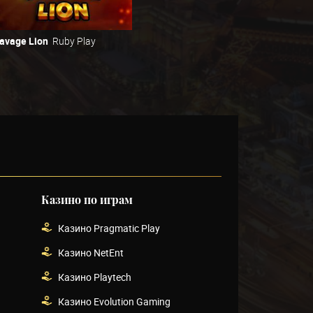
avage Lion
Ruby Play
Казино по играм
Казино Pragmatic Play
Казино NetEnt
Казино Playtech
Казино Evolution Gaming