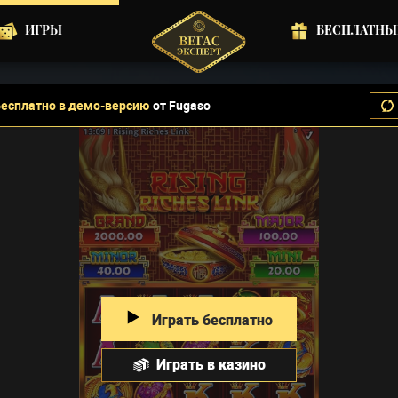
ИГРЫ
БЕСПЛАТНЫ
ь бесплатно в демо-версию
от Fugaso
Играть бесплатно
Играть в казино