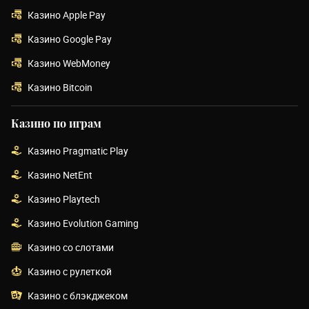
Казино Apple Pay
Казино Google Pay
Казино WebMoney
Казино Bitcoin
Казино по играм
Казино Pragmatic Play
Казино NetEnt
Казино Playtech
Казино Evolution Gaming
Казино со слотами
Казино с рулеткой
Казино с блэкджеком