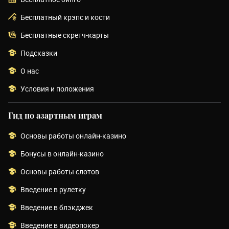
Бесплатный крэпс и кости
Бесплатные скретч-карты
Подсказки
О нас
Условия и положения
Гид по азартным играм
Основы работы онлайн-казино
Бонусы в онлайн-казино
Основы работы слотов
Введение в рулетку
Введение в блэкджек
Введение в видеопокер