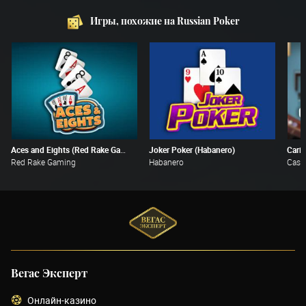
Игры, похожие на Russian Poker
Aces and Eights (Red Rake Gaming)
Joker Poker (Habanero)
Carib
Red Rake Gaming
Habanero
Casi
Вегас Эксперт
Онлайн-казино