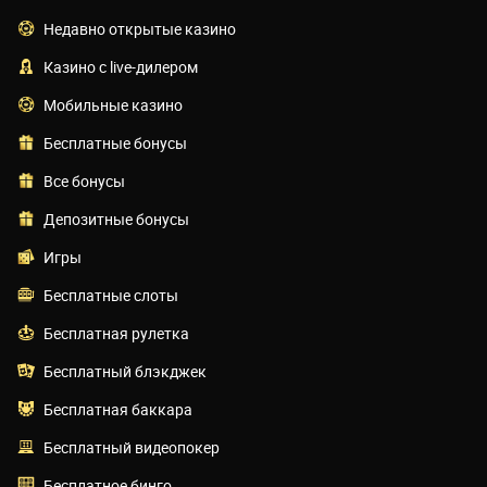
Недавно открытые казино
Казино с live-дилером
Мобильные казино
Бесплатные бонусы
Все бонусы
Депозитные бонусы
Игры
Бесплатные слоты
Бесплатная рулетка
Бесплатный блэкджек
Бесплатная баккара
Бесплатный видеопокер
Бесплатное бинго