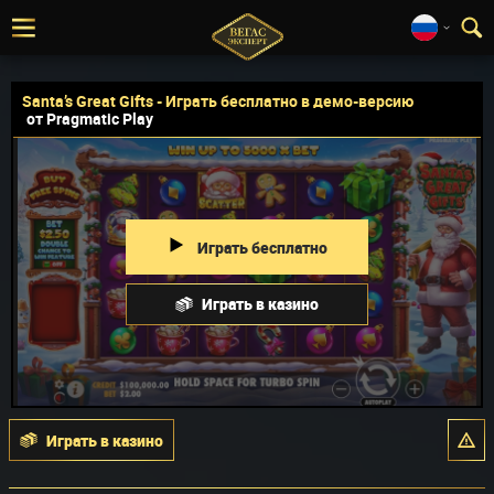
Santa’s Great Gifts - Играть бесплатно в демо-версию
от Pragmatic Play
Играть бесплатно
Играть в казино
Играть в казино