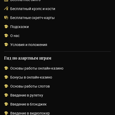
Бесплатный крэпс и кости
Бесплатные скретч-карты
Подсказки
О нас
Условия и положения
Гид по азартным играм
Основы работы онлайн-казино
Бонусы в онлайн-казино
Основы работы слотов
Введение в рулетку
Введение в блэкджек
Введение в видеопокер