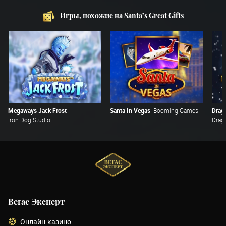
Игры, похожие на Santa’s Great Gifts
Megaways Jack Frost
Santa In Vegas
Booming Games
Iron Dog Studio
Drag
Вегас Эксперт
Онлайн-казино