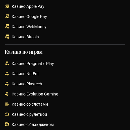
Казино Apple Pay
Казино Google Pay
Казино WebMoney
Казино Bitcoin
Казино по играм
Казино Pragmatic Play
Казино NetEnt
Казино Playtech
Казино Evolution Gaming
Казино со слотами
Казино с рулеткой
Казино с блэкджеком