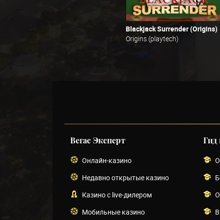
BlackJack 21 FaceUp 3D Dealer
American Blackjack (Vela)
Blackjack Surrender (Origins)
Vela Gaming
Origins (playtech)
Вегас Эксперт
Гид
Онлайн-казино
О
Недавно открытые казино
Б
Казино с live-дилером
О
Мобильные казино
В