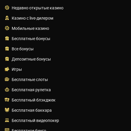
Недавно открытые казино
Казино с live-дилером
Мобильные казино
Бесплатные бонусы
Все бонусы
Депозитные бонусы
Игры
Бесплатные слоты
Бесплатная рулетка
Бесплатный блэкджек
Бесплатная баккара
Бесплатный видеопокер
Бесплатное бинго