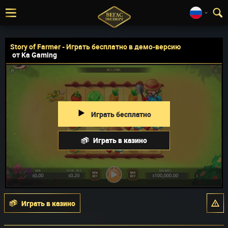
Story of Farmer - Играть бесплатно в демо-версию
от Ka Gaming
Играть бесплатно
Играть в казино
Играть в казино