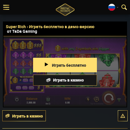
Super Rich - Играть бесплатно в демо-версию
от TaDa Gaming
Играть бесплатно
Играть в казино
Играть в казино