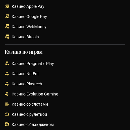
Казино Apple Pay
Казино Google Pay
Казино WebMoney
Казино Bitcoin
Казино по играм
Казино Pragmatic Play
Казино NetEnt
Казино Playtech
Казино Evolution Gaming
Казино со слотами
Казино с рулеткой
Казино с блэкджеком