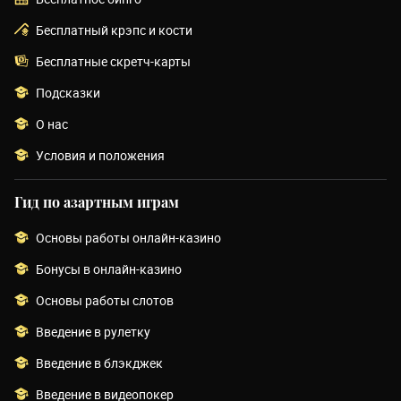
Бесплатный крэпс и кости
Бесплатные скретч-карты
Подсказки
О нас
Условия и положения
Гид по азартным играм
Основы работы онлайн-казино
Бонусы в онлайн-казино
Основы работы слотов
Введение в рулетку
Введение в блэкджек
Введение в видеопокер