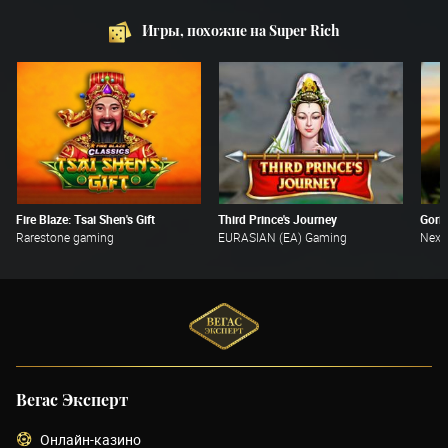
Игры, похожие на Super Rich
Fire Blaze: Tsai Shen's Gift
Third Prince's Journey
Goril
Rarestone gaming
EURASIAN (EA) Gaming
Next
Вегас Эксперт
Онлайн-казино