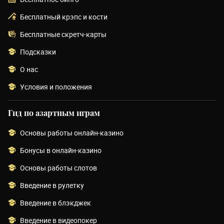
Бесплатный крэпс и кости
Бесплатные скретч-карты
Подсказки
О нас
Условия и положения
Гид по азартным играм
Основы работы онлайн-казино
Бонусы в онлайн-казино
Основы работы слотов
Введение в рулетку
Введение в блэкджек
Введение в видеопокер