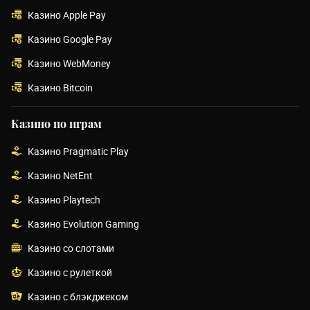
Казино Apple Pay
Казино Google Pay
Казино WebMoney
Казино Bitcoin
Казино по играм
Казино Pragmatic Play
Казино NetEnt
Казино Playtech
Казино Evolution Gaming
Казино со слотами
Казино с рулеткой
Казино с блэкджеком