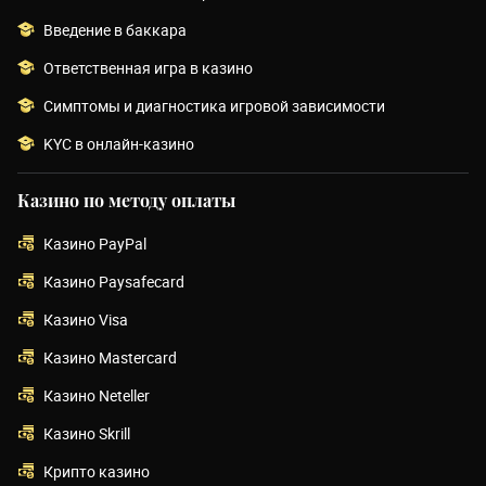
Введение в баккара
Ответственная игра в казино
Симптомы и диагностика игровой зависимости
KYC в онлайн-казино
Казино по методу оплаты
Казино PayPal
Казино Paysafecard
Казино Visa
Казино Mastercard
Казино Neteller
Казино Skrill
Крипто казино