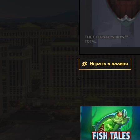
Играть в казино