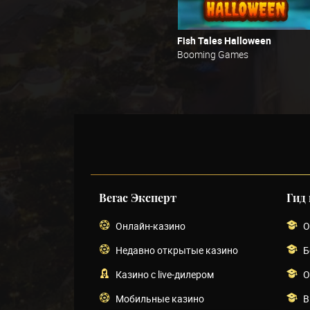
Shivering Strings
Habanero
Fish Tales Halloween
Booming Games
Вегас Эксперт
Гид
Онлайн-казино
О
Недавно открытые казино
Б
Казино с live-дилером
О
Мобильные казино
В