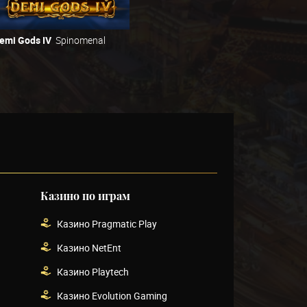
emi Gods IV
Spinomenal
Казино по играм
Казино Pragmatic Play
Казино NetEnt
Казино Playtech
Казино Evolution Gaming