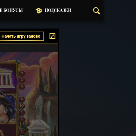
Е БОНУСЫ
ПОДСКАЗКИ
Начать игру заново