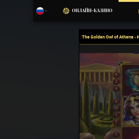
ОНЛАЙН-КАЗИНО
The Golden Owl of Athena -