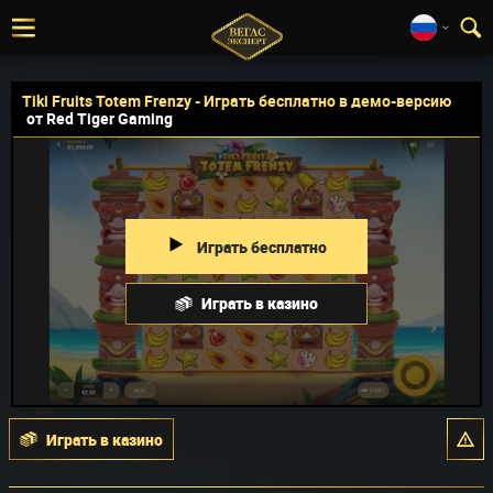
Tiki Fruits Totem Frenzy - Играть бесплатно в демо-версию
от Red Tiger Gaming
Играть бесплатно
Играть в казино
Играть в казино