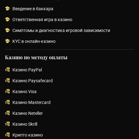
Введение в баккара
Ответственная игра в казино
Симптомы и диагностика игровой зависимости
KYC в онлайн-казино
Казино по методу оплаты
Казино PayPal
Казино Paysafecard
Казино Visa
Казино Mastercard
Казино Neteller
Казино Skrill
Крипто казино