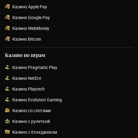
Казино Apple Pay
Казино Google Pay
Казино WebMoney
Казино Bitcoin
Казино по играм
Казино Pragmatic Play
Казино NetEnt
Казино Playtech
Казино Evolution Gaming
Казино со слотами
Казино с рулеткой
Казино с блэкджеком