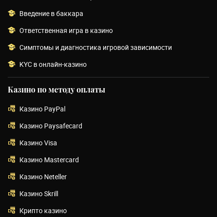
Введение в баккара
Ответственная игра в казино
Симптомы и диагностика игровой зависимости
KYC в онлайн-казино
Казино по методу оплаты
Казино PayPal
Казино Paysafecard
Казино Visa
Казино Mastercard
Казино Neteller
Казино Skrill
Крипто казино