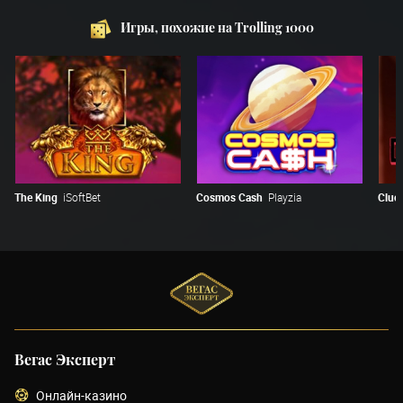
Игры, похожие на Trolling 1000
The King
iSoftBet
Cosmos Cash
Playzia
Cluck
Вегас Эксперт
Онлайн-казино