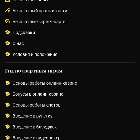
Бесплатный крэпс и кости
Бесплатные скретч-карты
Подсказки
О нас
Условия и положения
Гид по азартным играм
Основы работы онлайн-казино
Бонусы в онлайн-казино
Основы работы слотов
Введение в рулетку
Введение в блэкджек
Введение в видеопокер