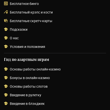
Бесплатное бинго
Бесплатный крэпс и кости
Бесплатные скретч-карты
Подсказки
О нас
Условия и положения
Гид по азартным играм
Основы работы онлайн-казино
Бонусы в онлайн-казино
Основы работы слотов
Введение в рулетку
Введение в блэкджек