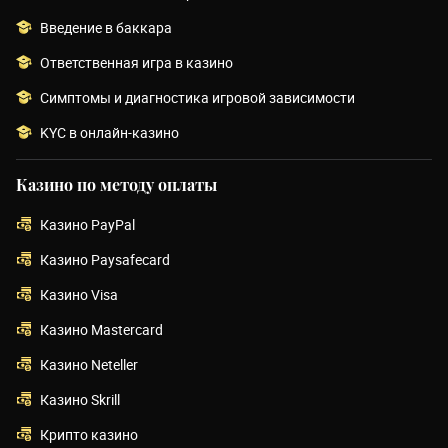
Введение в баккара
Ответственная игра в казино
Симптомы и диагностика игровой зависимости
KYC в онлайн-казино
Казино по методу оплаты
Казино PayPal
Казино Paysafecard
Казино Visa
Казино Mastercard
Казино Neteller
Казино Skrill
Крипто казино