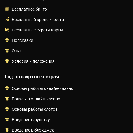
Бесплатное бинго
Бесплатный крэпс и кости
Бесплатные скретч-карты
Подсказки
О нас
Условия и положения
Гид по азартным играм
Основы работы онлайн-казино
Бонусы в онлайн-казино
Основы работы слотов
Введение в рулетку
Введение в блэкджек