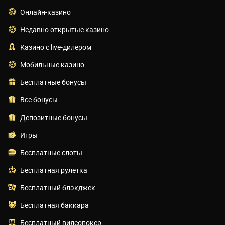
Онлайн-казино
Недавно открытые казино
Казино с live-дилером
Мобильные казино
Бесплатные бонусы
Все бонусы
Депозитные бонусы
Игры
Бесплатные слоты
Бесплатная рулетка
Бесплатный блэкджек
Бесплатная баккара
Бесплатный видеопокер