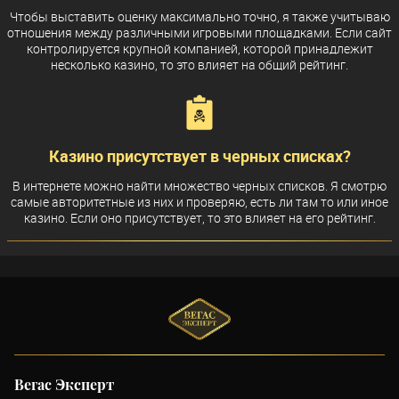
Чтобы выставить оценку максимально точно, я также учитываю
отношения между различными игровыми площадками. Если сайт
контролируется крупной компанией, которой принадлежит
несколько казино, то это влияет на общий рейтинг.
Казино присутствует в черных списках?
В интернете можно найти множество черных списков. Я смотрю
самые авторитетные из них и проверяю, есть ли там то или иное
казино. Если оно присутствует, то это влияет на его рейтинг.
Вегас Эксперт