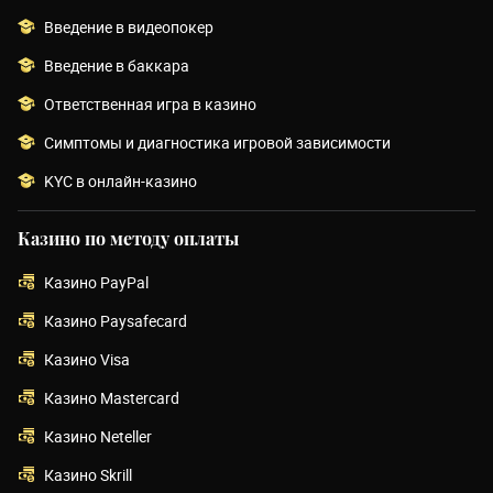
Введение в видеопокер
Введение в баккара
Ответственная игра в казино
Симптомы и диагностика игровой зависимости
KYC в онлайн-казино
Казино по методу оплаты
Казино PayPal
Казино Paysafecard
Казино Visa
Казино Mastercard
Казино Neteller
Казино Skrill