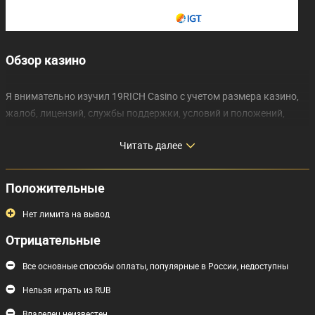
Обзор казино
Я внимательно изучил 19RICH Casino с учетом размера казино,
жалоб, лицензий, службы поддержки, условий и положений,
лимитов и других факторов и присвоил ему
очень плохую
Читать далее
репутацию
. Это одно из худших доступных казино. Узнайте
больше о качествах этого казино в моем обзоре. Узнайте больше
о безопасности и характеристиках этого казино и оцените,
Положительные
подходит ли оно вам.
Нет лимита на вывод
19RICH Casino — это
небольшое онлайн-казино
, судя по
Отрицательные
найденной информации и оценке его доходов. Размер и доход
Все основные способы оплаты, популярные в России, недоступны
онлайн-казино влияют на возможность вывода средств. В
случае крупного выигрыша у небольших сайтов могут
Нельзя играть из RUB
возникнуть проблемы с выплатами, в то время как доход
Владелец неизвестен