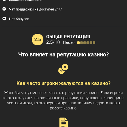
больших казино позволяет им легко покрывать такие расходы.
Чат поддержки не доступен 24/7
19RICH Casino использует поддельную лицензию.
На сайте
Нет бонусов
этого казино размещена ненастоящая лицензия — она либо
недействительна, либо перенаправляет на сайт с имитацией
ОБЩАЯ РЕПУТАЦИЯ
настоящей лицензии.
2.5
2.5
/10
Плохо
Внимание! 19RICH Casino имеет несправедливые пункты
Что влияет на репутацию казино?
бонусных условий и положений.
Я просмотрел условия и
положения бонусов этого казино и обнаружил нечестные по
отношению к игрокам правила. Это означает, что при
использовании бонусов у вас могут возникнуть проблемы.
Как часто игроки жалуются на казино?
Чтобы получить удовольствие от игры, важно найти казино со
справедливыми условиями и положениями. Если вы все же
Жалобы могут многое сказать о репутации казино. Если игроки
много жалуются на различные практики, нарушающие принципы
хотите попробовать казино, несмотря на нечестные правила,
честной игры, то это верный признак наличия недостатков в
перед игрой внимательно ознакомьтесь с условиями и
работе казино.
положениями.