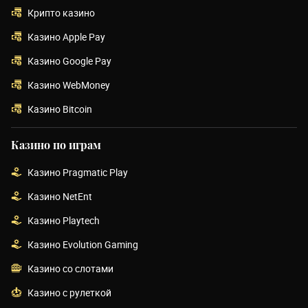
Крипто казино
Казино Apple Pay
Казино Google Pay
Казино WebMoney
Казино Bitcoin
Казино по играм
Казино Pragmatic Play
Казино NetEnt
Казино Playtech
Казино Evolution Gaming
Казино со слотами
Казино с рулеткой