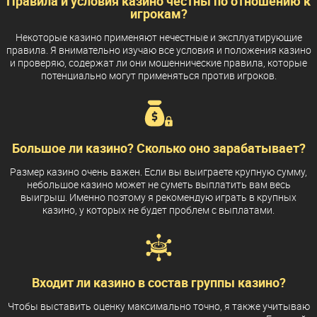
Правила и условия казино честны по отношению к
игрокам?
Некоторые казино применяют нечестные и эксплуатирующие
правила. Я внимательно изучаю все условия и положения казино
и проверяю, содержат ли они мошеннические правила, которые
потенциально могут применяться против игроков.
Большое ли казино? Сколько оно зарабатывает?
Размер казино очень важен. Если вы выиграете крупную сумму,
небольшое казино может не суметь выплатить вам весь
выигрыш. Именно поэтому я рекомендую играть в крупных
казино, у которых не будет проблем с выплатами.
Входит ли казино в состав группы казино?
Чтобы выставить оценку максимально точно, я также учитываю