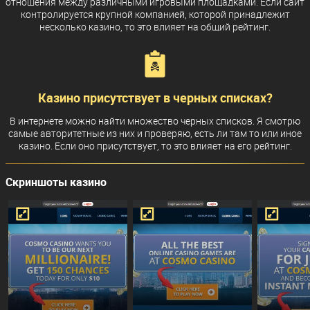
отношения между различными игровыми площадками. Если сайт
контролируется крупной компанией, которой принадлежит
несколько казино, то это влияет на общий рейтинг.
Казино присутствует в черных списках?
В интернете можно найти множество черных списков. Я смотрю
самые авторитетные из них и проверяю, есть ли там то или иное
казино. Если оно присутствует, то это влияет на его рейтинг.
Скриншоты казино