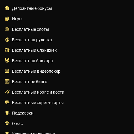
Депозитные бонусы
Игры
Бесплатные слоты
Бесплатная рулетка
Бесплатный блэкджек
Бесплатная баккара
Бесплатный видеопокер
Бесплатное бинго
Бесплатный крэпс и кости
Бесплатные скретч-карты
Подсказки
О нас
Условия и положения