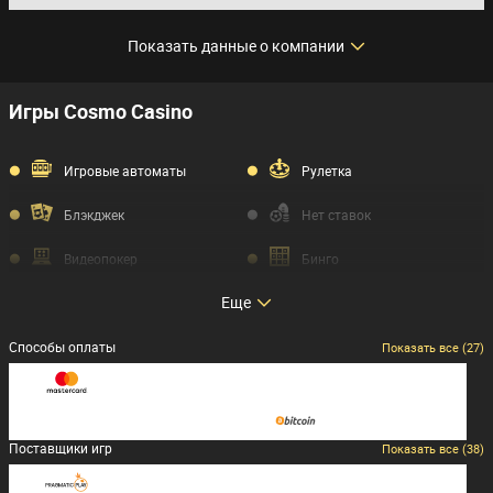
Показать данные о компании
Данные о компании
Игры Cosmo Casino
Владелец
Rock Swift Group Limited
Лицензия:
Игровые автоматы
Рулетка
Kahnawake (KGC)
Блэкджек
Нет ставок
Год основания
2017
Видеопокер
Бинго
Еще
Баккара
Игры с джекпотом
Способы оплаты
Игры с живым дилером
Нет покера
Показать все (27)
Кости
Кено
Скретч-карты
Нет ставок на eSports
Поставщики игр
Показать все (38)
Краш-игры