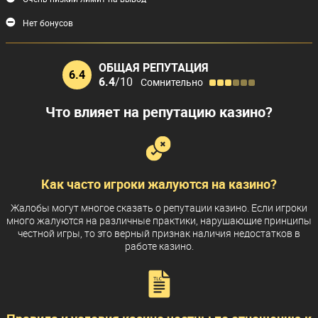
возникнуть проблемы с выплатами, в то время как доход
больших казино позволяет им легко покрывать такие расходы.
Нет бонусов
Я также обнаружил
несправедливые пункты бонусных условий
ОБЩАЯ РЕПУТАЦИЯ
6.4
и положений
. Это означает, что при использовании бонусов у
6.4
/10
Сомнительно
вас могут возникнуть проблемы. Чтобы получить удовольствие
от игры, важно найти казино со справедливыми условиями и
Что влияет на репутацию казино?
положениями. Если вы все же хотите попробовать казино,
несмотря на нечестные правила, перед игрой внимательно
ознакомьтесь с условиями и положениями.
Как часто игроки жалуются на казино?
Можно сделать вывод, что Cosmo Casino имеет спорную
Жалобы могут многое сказать о репутации казино. Если игроки
репутацию. У него есть не только преимущества, но и множество
много жалуются на различные практики, нарушающие принципы
недостатков, поэтому я советую найти другое казино.
честной игры, то это верный признак наличия недостатков в
работе казино.